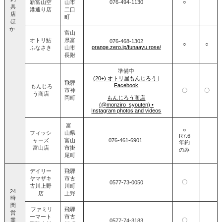
新富山空
山市
076‐494‐1130
○
具
港通り店
二口
店
町
ほ
か
富山
オトリ鮎
県富
076‐468‐1302
○
○
orange.zero.jp/funaayu.rose/
ふなさき
山市
長附
準備中
(20+) オトリ屋もんじろう |
飛騨
Facebook
もんじろ
市神
〇
〇
う商店
岡町
もんじろう商店
(@monziro_syouten) •
Instagram photos and videos
富
○
フィッシ
山県
R7.6
ャーズ
富山
076-461-6901
年釣
富山店
市掛
のみ
尾町
デイリー
飛騨
ヤマザキ
市古
〇
0577‐73‐0050
古川上野
川町
24
店
上野
時
間
ファミリ
飛騨
営
ーマート
市古
業
〇
0577-74-3183