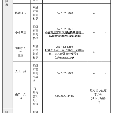
扱
所
飛騨
市宮
民宿ほら
0577‐62‐3040
○
川町
杉原
飛騨
0577‐62‐3021
市宮
小倉商店
小倉商店宮川下流鮎釣り情報
○
○
川町
| ayutomoturi (wixsite.com)
杉原
飛騨
0577‐62‐3259
飛騨まん
市宮
飛騨まんが王国（宿泊・天然温
が
○
川町
泉、まんが図書館併設）
王国
(miyagawa.org)
杉原
飛騨
市宮
大上 謙
川町
0577‐62‐3043
○
○
一
小豆
沢
飛
取り扱いは夏
騨市
山口 久
季のみ
宮川
090-4684-2210
良
(オトリ鮎あ
町小
り)
豆沢
組
飛騨