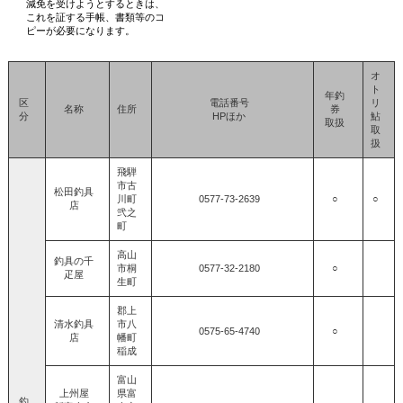
減免を受けようとするときは、
これを証する手帳、書類等のコ
ピーが必要になります。
オ
ト
年釣
区
電話番号
リ
名称
住所
券
分
HPほか
鮎
取扱
取
扱
飛騨
市古
松田釣具
川町
0577‐73‐2639
○
○
店
弐之
町
高山
釣具の千
市桐
0577‐32‐2180
○
疋屋
生町
郡上
清水釣具
市八
0575‐65‐4740
○
店
幡町
稲成
富山
上州屋
県富
釣