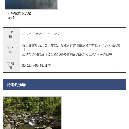
C&R区間下流端
忍橋
ア.魚
イワナ、ヤマメ、ニジマス
種
坂上発電所放水口上流端から飛騨市宮川町忍橋下流端までの区域の宮
イ.区
川
域
及びその間に流れ込む森安谷の宮川合流点から上流100mの区域
ウ.期
3月1日～9月9日まで
間
特定釣漁場