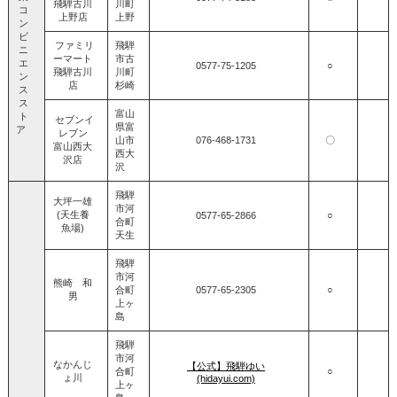
飛騨古川
川町
コ
上野店
上野
ン
ビ
ファミリ
飛騨
ニ
ーマート
市古
エ
0577-75-1205
○
飛騨古川
川町
ン
店
杉崎
ス
ス
富山
ト
セブンイ
県富
ア
レブン
山市
076-468-1731
〇
富山西大
西大
沢店
沢
飛騨
大坪一雄
市河
(天生養
0577‐65‐2866
○
合町
魚場)
天生
飛騨
市河
熊崎 和
合町
0577‐65‐2305
○
男
上ヶ
島
飛騨
市河
なかんじ
【公式】飛騨ゆい
合町
○
ょ川
(hidayui.com)
上ヶ