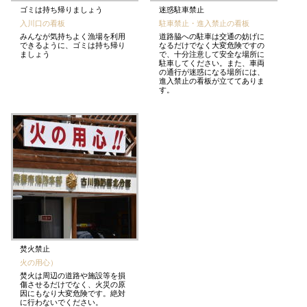
ゴミは持ち帰りましょう
迷惑駐車禁止
入川口の看板
駐車禁止・進入禁止の看板
みんなが気持ちよく漁場を利用
道路脇への駐車は交通の妨げに
できるように、ゴミは持ち帰り
なるだけでなく大変危険ですの
ましょう
で、十分注意して安全な場所に
駐車してください。また、車両
の通行が迷惑になる場所には、
進入禁止の看板が立ててありま
す。
焚火禁止
火の用心）
焚火は周辺の道路や施設等を損
傷させるだけでなく、火災の原
因にもなり大変危険です。絶対
に行わないでください。