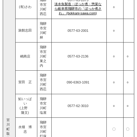
淡水魚製造・ぼっか煮・惣菜な
市宮
(有)さわ
○
ら岐阜県飛騨市の「ぼっか煮さ
川町
わ」 (bokkani-sawa.com)
西忍
飛騨
市宮
旅館志田
0577‐63‐2001
○
川町
林
飛騨
市宮
嶋商店
川町
0577‐63‐2136
○
○
巣之
内
飛騨
市宮
室田 正
090-6363-1091
○
○
川町
西忍
鮎いっぱ
飛騨
い
市宮
0577‐62‐3010
○
○
(上野
川町
隆文)
塩屋
宮
飛騨
川
水畑 博
市宮
町
〇
〇
忠
川町
取
打保