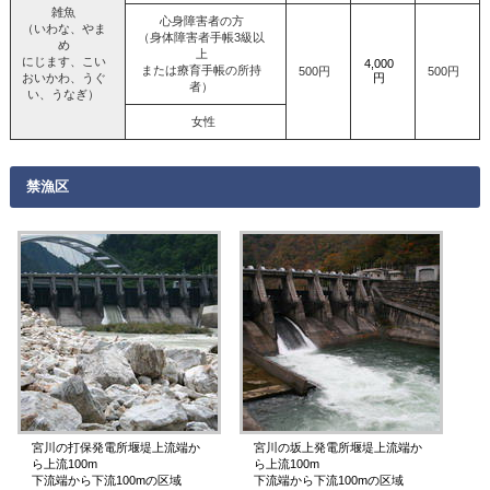
雑魚
心身障害者の方
（いわな、やま
（身体障害者手帳3級以
め
上
にじます、こい
4,000
または療育手帳の所持
500円
500円
おいかわ、うぐ
円
者）
い、うなぎ）
女性
禁漁区
宮川の打保発電所堰堤上流端か
宮川の坂上発電所堰堤上流端か
ら上流100m
ら上流100m
下流端から下流100mの区域
下流端から下流100mの区域