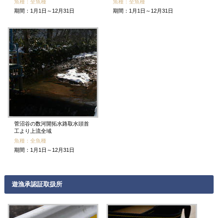
魚種：全魚種
魚種：全魚種
期間：1月1日～12月31日
期間：1月1日～12月31日
菅沼谷の数河開拓水路取水頭首
工より上流全域
魚種：全魚種
期間：1月1日～12月31日
遊漁承認証取扱所