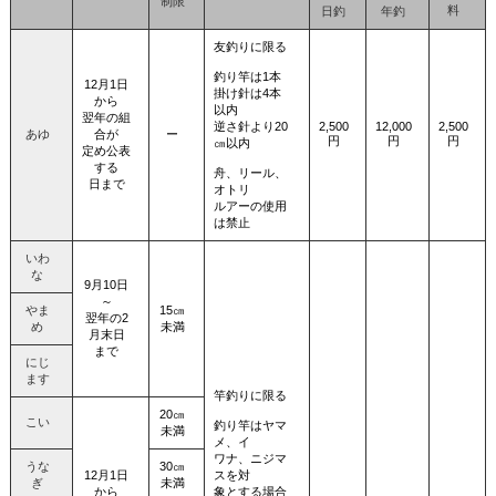
制限
料
日釣
年釣
友釣りに限る
釣り竿は1本
12月1日
掛け針は4本
から
以内
翌年の組
逆さ針より20
2,500
12,000
2,500
あゆ
合が
ー
円
円
円
㎝以内
定め公表
する
舟、リール、
日まで
オトリ
ルアーの使用
は禁止
いわ
な
9月10日
～
やま
15㎝
翌年の2
め
未満
月末日
まで
にじ
ます
竿釣りに限る
20㎝
こい
釣り竿はヤマ
未満
メ、イ
ワナ、ニジマ
うな
30㎝
12月1日
スを対
ぎ
未満
から
象とする場合