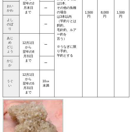
翌年の2
は1本、
おい
月末日
その他の魚種
ー
かわ
まで
の場合
1,500
8,000
1,500
円
円
円
は3本以内
よし
（竿釣りとは
のぼ
ー
餌釣、
り
毛針釣、ルア
ー釣を
あじ
言う）
め
12月1日
ー
※うなぎに限
どじ
から
り手釣、
ょう
翌年の8
竿釣とする
月31日
まで
かじ
ー
か
12月1日
から
うぐ
10㎝
翌年の5
い
未満
月31日
まで