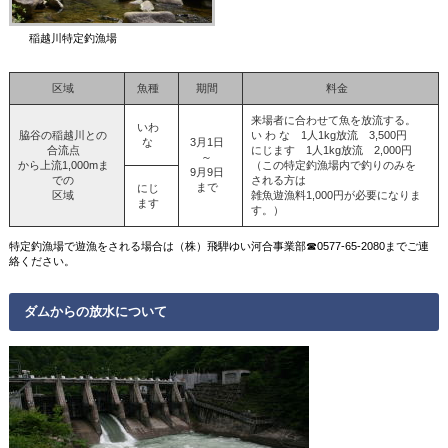
稲越川特定釣漁場
区域
魚種
期間
料金
来場者に合わせて魚を放流する。
いわ
脇谷の稲越川との
い わ な 1人1kg放流 3,500円
な
3月1日
合流点
にじます 1人1kg放流 2,000円
～
から上流1,000mま
（この特定釣漁場内で釣りのみを
9月9日
での
される方は
まで
にじ
区域
雑魚遊漁料1,000円が必要になりま
ます
す。）
特定釣漁場で遊漁をされる場合は（株）飛騨ゆい河合事業部☎0577‐65‐2080までご連
絡ください。
ダムからの放水について