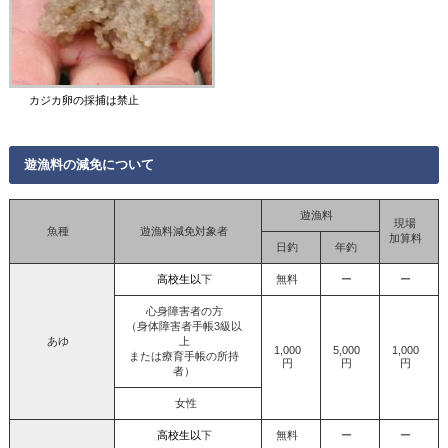
カジカ卵の採捕は禁止
遊漁料の減免について
遊漁料
現場
魚種
遊漁料減免対象者
加算料
日釣
年釣
高校生以
下
無料
ー
ー
心身障害者の方
（身体障害者手帳3級以
あゆ
上
1,000
5,000
1,000
または療育手帳の所持
円
円
円
者）
女性
高校生以
下
無料
ー
ー