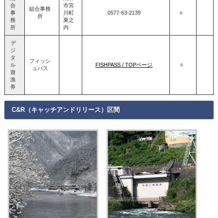
合
市宮
組合事務
事
川町
0577‐63‐2139
○
所
務
巣之
所
内
デ
ジ
タ
フィッシ
ル
FISHPASS / TOPページ
○
ュパス
遊
漁
券
C&R（キャッチアンドリリース）区間