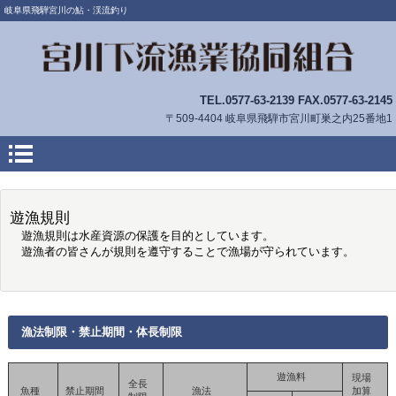
岐阜県飛騨宮川の鮎・渓流釣り
TEL.0577‐63‐2139 FAX.0577-63-2145
〒509-4404 岐阜県飛騨市宮川町巣之内25番地1
遊漁規則
遊漁規則は水産資源の保護を目的としています。
遊漁者の皆さんが規則を遵守することで漁場が守られています。
漁法制限・禁止期間・体長制限
遊漁料
現場
全長
魚種
禁止期間
漁法
加算