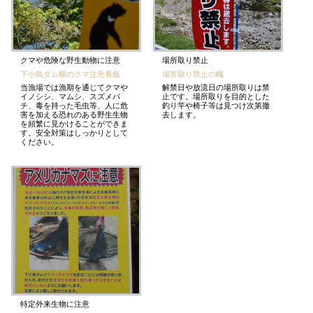
クマや危険な野生動物に注意
場所取り禁止
下小鳥ダム横のクマ注意看板
場所取り禁止の幟
当漁場では漁期を通じてクマや
解禁日や放流日の場所取りは禁
イノシシ、マムシ、スズメバ
止です。場所取りを目的とした
チ、毒を持った毛虫等、人に危
釣り竿や椅子等は見つけ次第撤
害を加える恐れのある野生生物
去します。
を頻繁に見かけることができま
す。安全対策はしっかりとして
ください。
特定外来生物に注意