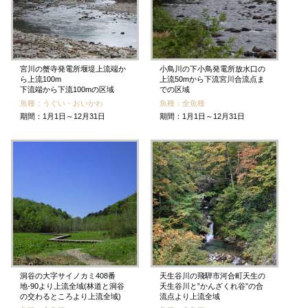
宮川の蟹寺発電所堰堤上流端か
小鳥川の下小鳥発電所放水口の
ら上流100m
上流50mから下流宮川合流点ま
下流端から下流100mの区域
での区域
魚種：うぐい・おいかわ
魚種：全魚種
期間：1月1日～12月31日
期間：1月1日～12月31日
洞谷の大字サイノカミ408番
天生谷川の飛騨市河合町天生の
地-90より上流全域(林道と洞谷
天生谷川と”かんざくれ谷”の合
の交わるところより上流全域)
流点より上流全域