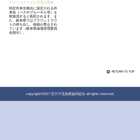
アメリカナマズに注意の看板
特定外来生物法に規定される外
来魚（バスやブルーギル等）を
密放流すると処罰されます。ま
た、岐阜県ではブラウントラウ
トの持ち出し、移植が禁止され
ています（岐阜県漁場管理委員
会指示）。
copyright©2017 宮川下流漁業協同組合 all rights reserved.