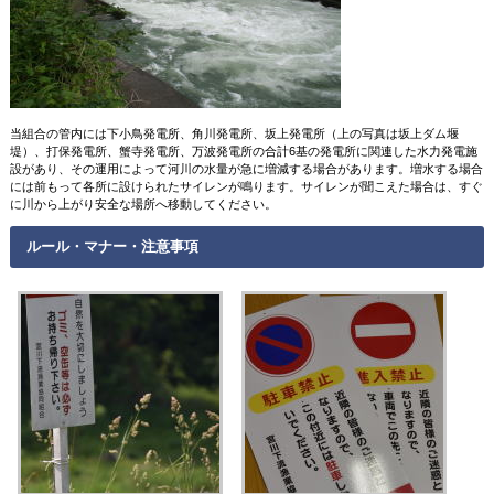
当組合の管内には下小鳥発電所、角川発電所、坂上発電所（上の写真は坂上ダム堰
堤）、打保発電所、蟹寺発電所、万波発電所の合計6基の発電所に関連した水力発電施
設があり、その運用によって河川の水量が急に増減する場合があります。増水する場合
には前もって各所に設けられたサイレンが鳴ります。サイレンが聞こえた場合は、すぐ
に川から上がり安全な場所へ移動してください。
ルール・マナー・注意事項