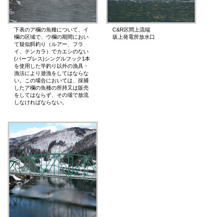
下表のア欄の魚種について、イ
C&R区間上流端
欄の区域で、ウ欄の期間におい
坂上発電所放水口
て疑似餌釣り（ルアー、フラ
イ、テンカラ
）でカエシのない
(バーブレス)シングルフック1本
を使用した竿釣り以外の漁具・
漁法により遊漁をしてはならな
い。この場合においては、採捕
したア欄の魚種の所持又は販売
をしてはならず、その場で放流
しなければならない。