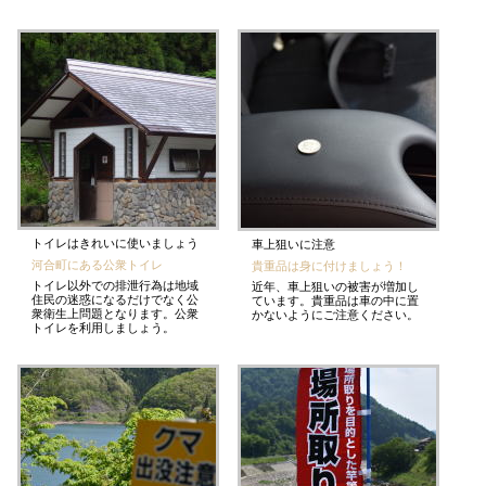
トイレはきれいに使いましょう
車上狙いに注意
河合町にある公衆トイレ
貴重品は身に付けましょう！
トイレ以外での排泄行為は地域
近年、車上狙いの被害が増加し
住民の迷惑になるだけでなく公
ています。貴重品は車の中に置
衆衛生上問題となります。公衆
かないようにご注意ください。
トイレを利用しましょう。