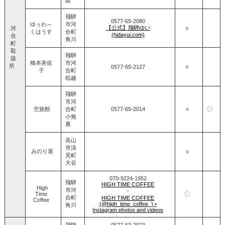
島
飛騨
0577‐65‐2080
ゆぅわ～
市河
【公式】飛騨ゆい
河
○
くはうす
合町
(hidayui.com)
合
角川
町
取
飛騨
扱
橋本美佐
市河
所
0577‐65‐2127
○
子
合町
稲越
飛騨
市河
空旅館
合町
0577-65-2014
○
〇
小無
雁
高山
市清
みのり屋
○
見町
大谷
070-9224-1952
飛騨
HIGH TIME COFFEE
High
市河
・
Time
〇
合町
HIGH TIME COFFEE
Coffee
(@high_time_coffee_) •
角川
Instagram photos and videos
飛騨
0577‐63‐2073